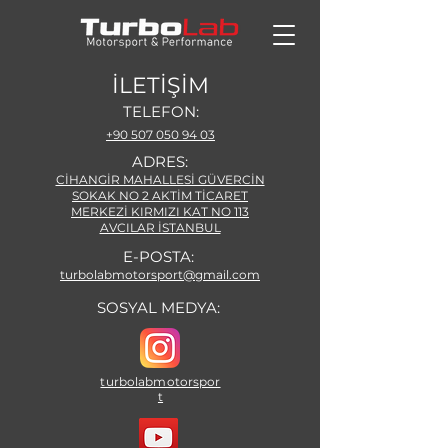
İLETİŞİM
TELEFON:
+90 507 050 94 03
ADRES:
CİHANGİR MAHALLESİ GÜVERCİN
SOKAK NO 2 AKTİM TİCARET
MERKEZİ KIRMIZI KAT NO 113
AVCILAR İSTANBUL
E-POSTA:
turbolabmotorsport@gmail.com
SOSYAL MEDYA:
turbolabmotorspor
t